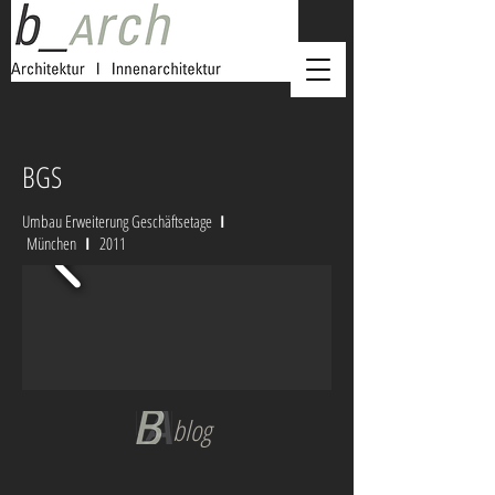
BGS
Umbau Erweiterung Geschäftsetage
I
München
I
2011
blog