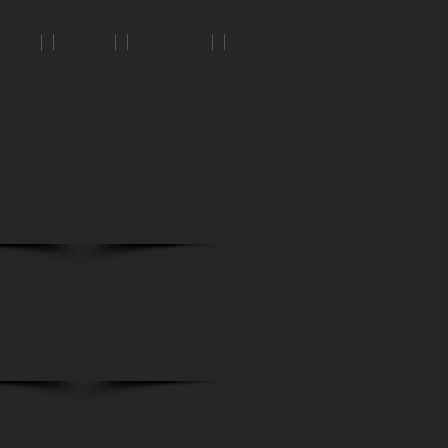
Projekte
Baurecht
Wettbewerbe
Büro
ojekte
Baurecht
Wettbewerbe
Büro